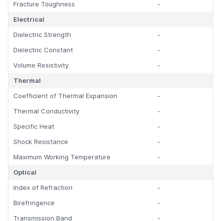
Fracture Toughness
-
Electrical
Dielectric Strength
-
Dielectric Constant
-
Volume Resistivity
-
Thermal
Coefficient of Thermal Expansion
-
Thermal Conductivity
-
Specific Heat
-
Shock Resistance
-
Maximum Working Temperature
-
Optical
Index of Refraction
-
Birefringence
-
Transmission Band
-