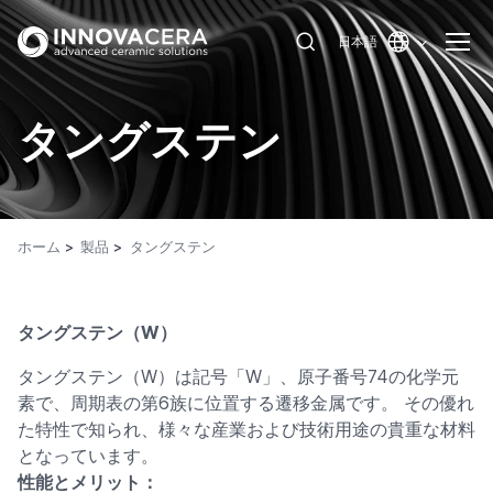
日本語
タングステン
ホーム
製品
タングステン
タングステン（W）
タングステン（W）は記号「W」、原子番号74の化学元
素で、周期表の第6族に位置する遷移金属です。 その優れ
た特性で知られ、様々な産業および技術用途の貴重な材料
となっています。
性能とメリット：