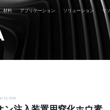
材料
アプリケーション
ソリューション
リ
A
r 23, 2025
オン注入装置用窒化ホウ素