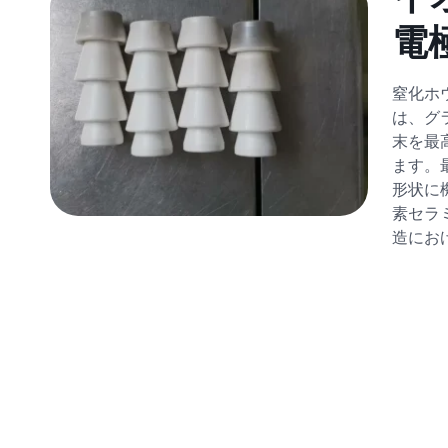
電
窒化ホ
は、グ
末を最
ます。最
形状に
素セラ
造にお