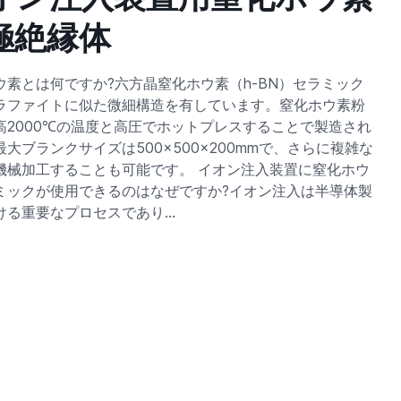
極絶縁体
ウ素とは何ですか?六方晶窒化ホウ素（h-BN）セラミック
ラファイトに似た微細構造を有しています。窒化ホウ素粉
高2000℃の温度と高圧でホットプレスすることで製造され
大ブランクサイズは500×500×200mmで、さらに複雑な
機械加工することも可能です。 イオン注入装置に窒化ホウ
ミックが使用できるのはなぜですか?イオン注入は半導体製
ける重要なプロセスであり…