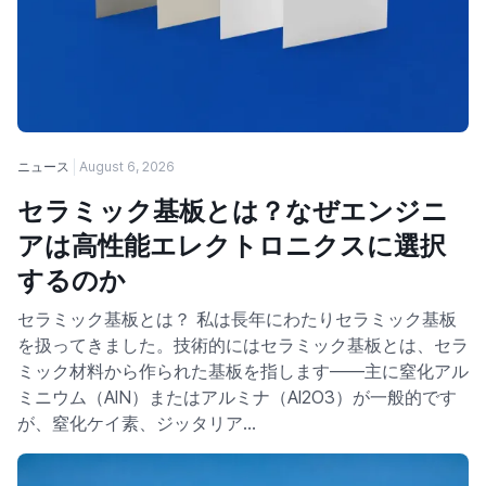
ニュース
August 6, 2026
セラミック基板とは？なぜエンジニ
アは高性能エレクトロニクスに選択
するのか
セラミック基板とは？ 私は長年にわたりセラミック基板
を扱ってきました。技術的にはセラミック基板とは、セラ
ミック材料から作られた基板を指します——主に窒化アル
ミニウム（AlN）またはアルミナ（Al2O3）が一般的です
が、窒化ケイ素、ジッタリア…