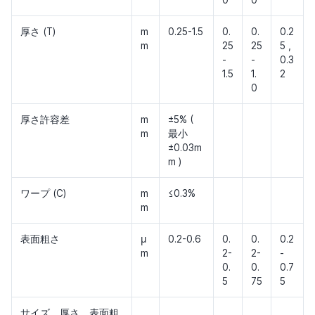
0
0
厚さ (T)
m
0.25-1.5
0.
0.
0.2
m
25
25
5 ,
-
-
0.3
1.5
1.
2
0
厚さ許容差
m
±5% (
m
最小
±0.03m
m )
ワープ (C)
m
≤0.3%
m
表面粗さ
μ
0.2-0.6
0.
0.
0.2
m
2-
2-
-
0.
0.
0.7
5
75
5
サイズ、厚さ、表面粗