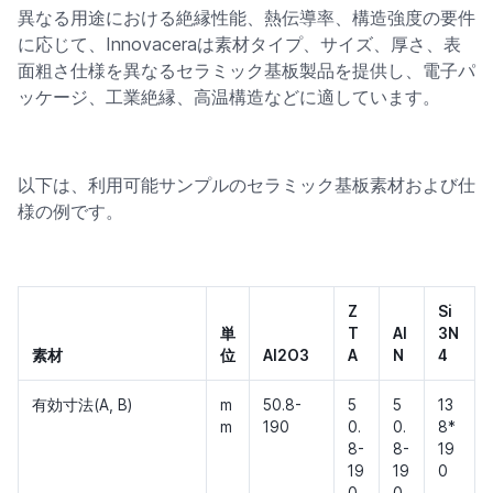
異なる用途における絶縁性能、熱伝導率、構造強度の要件
に応じて、Innovaceraは素材タイプ、サイズ、厚さ、表
面粗さ仕様を異なるセラミック基板製品を提供し、電子パ
ッケージ、工業絶縁、高温構造などに適しています。
以下は、利用可能サンプルのセラミック基板素材および仕
様の例です。
Z
Si
単
T
Al
3N
素材
位
Al2O3
A
N
4
有効寸法(A, B)
m
50.8-
5
5
13
m
190
0.
0.
8*
8-
8-
19
19
19
0