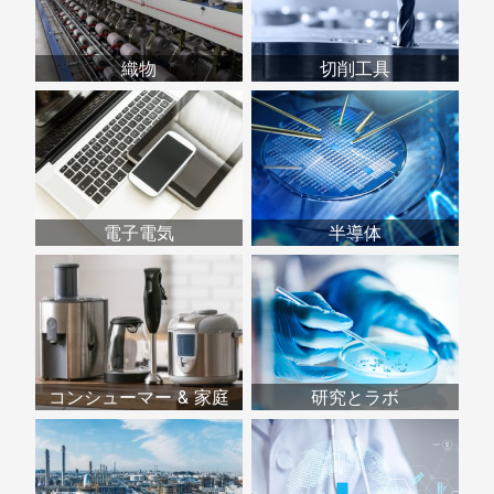
織物
切削工具
電子電気
半導体
コンシューマー & 家庭
研究とラボ