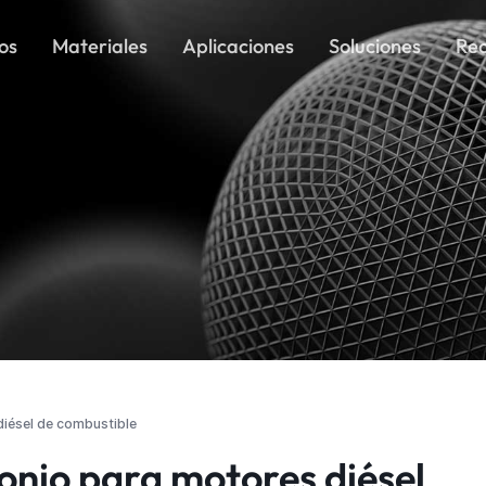
os
Materiales
Aplicaciones
Soluciones
Rec
diésel de combustible
onio para motores diésel