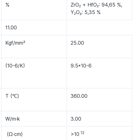
%
ZrO₂ + HfO₂: 94,65 %,
Y₂O₃: 5,35 %
11.00
Kgf/mm²
25.00
(10-6/K)
9.5*10-6
T (℃)
360.00
W/m·k
3.00
12
(Ω·cm)
>10