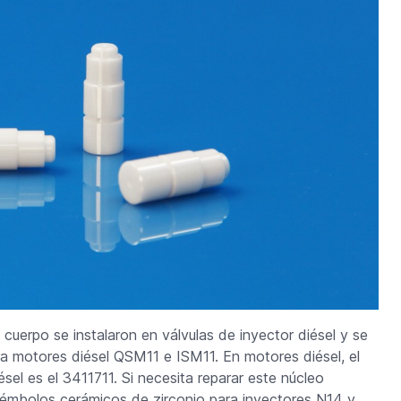
uerpo se instalaron en válvulas de inyector diésel y se
ra motores diésel QSM11 e ISM11. En motores diésel, el
el es el 3411711. Si necesita reparar este núcleo
 émbolos cerámicos de zirconio para inyectores N14 y