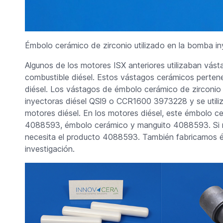
Émbolo cerámico de zirconio utilizado en la bomba in
Algunos de los motores ISX anteriores utilizaban vá
combustible diésel. Estos vástagos cerámicos pertene
diésel. Los vástagos de émbolo cerámico de zirconio
inyectoras diésel QSl9 o CCR1600 3973228 y se util
motores diésel. En los motores diésel, este émbolo
4088593, émbolo cerámico y manguito 4088593. Si nec
necesita el producto 4088593. También fabricamos 
investigación.