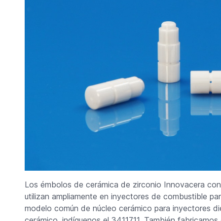
Los émbolos de cerámica de zirconio Innovacera con c
utilizan ampliamente en inyectores de combustible pa
modelo común de núcleo cerámico para inyectores diés
cerámico, indíquenos el 3411711. También fabricamos