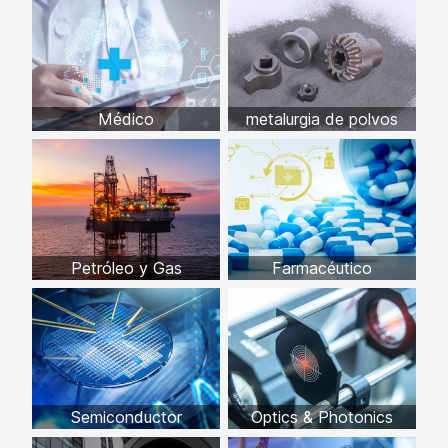
Médico
metalurgia de polvos
Petróleo y Gas
Farmacéutico
Semiconductor
Optics & Photonics