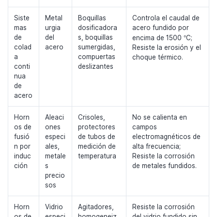
Siste
Metal
Boquillas
Controla el caudal de
mas
urgia
dosificadora
acero fundido por
°
de
del
s, boquillas
encima de 1500
C;
colad
acero
sumergidas,
Resiste la erosión y el
a
compuertas
choque térmico.
conti
deslizantes
nua
de
acero
Horn
Aleaci
Crisoles,
No se calienta en
os de
ones
protectores
campos
fusió
especi
de tubos de
electromagnéticos de
n por
ales,
medición de
alta frecuencia;
induc
metale
temperatura
Resiste la corrosión
ción
s
de metales fundidos.
precio
sos
Horn
Vidrio
Agitadores,
Resiste la corrosión
os de
especi
homogeneiz
del vidrio fundido sin