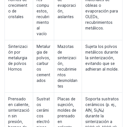
crecimient
compu
evaporaci
obleas o
o de
estos,
ón,
evaporación para
cristales
recubri
aislantes
OLEDs,
miento
recubrimientos
al
metálicos.
vacío
Sinterizaci
Metalur
Mazotas
Sujeta los polvos
ón por
gia de
de
metálicos durante
metalurgia
polvos,
sinterizaci
la sinterización,
de polvos
carbur
ón,
evitando que se
Hornos
os
recubrimie
adhieran al molde.
cement
ntos
ados
desmoldan
tes
Prensado
Sustrat
Placas de
Soporta sustratos
en caliente,
os
sujeción,
cerámicos (p. ej.,
sinterizació
cerámi
moldes de
AlN, Si₃N₄)
n sin
cos
prensado
durante la
presión,
electró
en
sinterización a