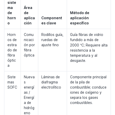
siste
ma
Área
de
de
Método de
horn
aplica
Component
aplicación
o
ción
es clave
específico
Horn
Comu
Rodillos guía,
Guía fibras de vidrio
os de
nicaci
ruedas de
fundido a más de
°
estira
ón por
ajuste fino
2000
C; Requiere alta
do de
fibra
resistencia a la
fibra
óptica
temperatura y al
óptic
desgaste.
a
Siste
Nueva
Láminas de
Componente principal
mas
s
diafragma
de la pila de
SOFC
energí
electrolítico
combustible; conduce
as /
iones de oxígeno y
Energí
separa los gases
a de
combustibles.
hidróg
eno