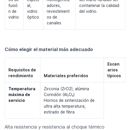
fusió
al,
adores,
contaminar la calidad
n de
vidrio
revestimient
del vidrio.
vidrio
óptico
os de
canales
Cómo elegir el material más adecuado
Escen
Requisitos de
arios
rendimiento
Materiales preferidos
típicos
Temperatura
Zirconia (ZrO2), alúmina
máxima de
Corindón (Al₂O₃)
servicio
Hornos de sinterización de
ultra alta temperatura,
estirado de fibra
Alta resistencia y resistencia al choque térmico