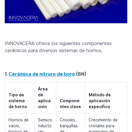
INNOVACERA ofrece los siguientes componentes
cerámicos para diversos sistemas de hornos.
1.
Cerámica de nitruro de boro
(BN)
Área
Tipo de
de
Método de
sistema
aplica
Compone
aplicación
de horno
ción
ntes clave
específico
Hornos de
Semico
Crisoles,
Crecimiento de
vacío,
nducto
barquillas
cristales para
hornos de
res
de
materiales de