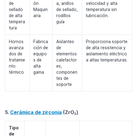
de
ón
a, anillos
velocidad y alta
sellado
Maquin
de sellado,
temperatura sin
de alta
aria
rodillos
lubricación.
tempera
guía
tura
Hornos
Fabrica
Aislantes
Proporciona soporte
avanza
ción de
de
de alta resistencia y
dos de
equipo
elementos
aislamiento eléctrico
tratamie
s de
calefactor
a altas temperaturas.
nto
alta
es,
térmico
gama
componen
tes de
soporte
5.
Cerámica de zirconia
(ZrO₂)
Tipo
de