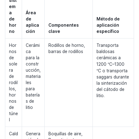
sist
em
a
Área
de
de
Método de
hor
aplica
Componentes
aplicación
no
ción
clave
específico
Hor
Cerámi
Rodillos de horno,
Transporta
nos
ca
barras de rodillos
baldosas
de
para la
cerámicas a
°
sole
constr
1200
C–1300
°
ra
ucción,
C o transporta
de
materia
saggars durante
rodil
les
la sinterización
los,
para
del cátodo de
hor
batería
litio.
nos
s de
de
litio
túne
l
Cald
Genera
Boquillas de aire,