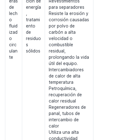
eras
ción de
Revestimientos
de
energía
para separadores
lech
,
Resiste la erosión y
o
tratami
corrosión causadas
fluid
ento
por polvo de
izad
de
carbón a alta
o
residuo
velocidad o
circ
s
combustible
ulan
sólidos
residual,
te
prolongando la vida
útil del equipo.
Intercambiadores
de calor de alta
temperatura
Petroquímica,
recuperación de
calor residual
Regeneradores de
panal, tubos de
intercambio de
calor
Utiliza una alta
conductividad