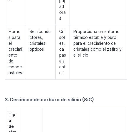
s
puj
ad
ora
s
Horno
Semicondu
Cri
Proporciona un entorno
s para
ctores,
sol
térmico estable y puro
el
cristales
es,
para el crecimiento de
crecimi
ópticos
ca
cristales como el zafiro y
ento
pas
el silicio.
de
aisl
monoc
ant
ristales
es
3. Cerámica de carburo de silicio (SiC)
Tip
o
de