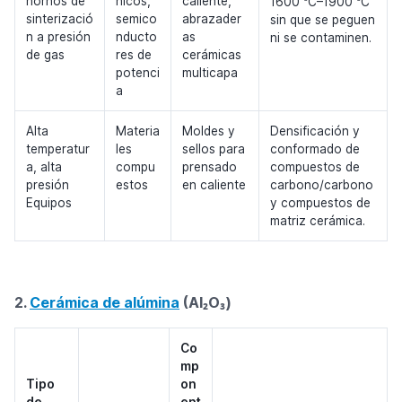
°
°
hornos de
nicos,
caliente,
1600
C–1900
C
sinterizació
semico
abrazader
sin que se peguen
n a presión
nducto
as
ni se contaminen.
de gas
res de
cerámicas
potenci
multicapa
a
Alta
Materia
Moldes y
Densificación y
temperatur
les
sellos para
conformado de
a, alta
compu
prensado
compuestos de
presión
estos
en caliente
carbono/carbono
Equipos
y compuestos de
matriz cerámica.
2.
Cerámica de alúmina
(Al₂O₃)
Co
mp
Tipo
on