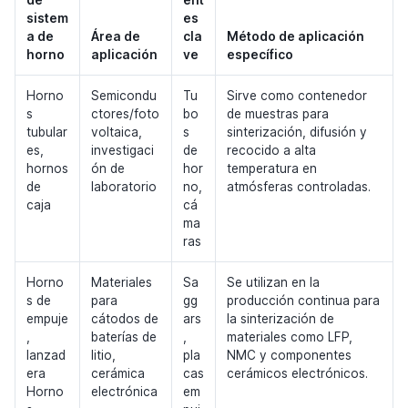
de
ent
sistem
es
a de
Área de
cla
Método de aplicación
horno
aplicación
ve
específico
Horno
Semicondu
Tu
Sirve como contenedor
s
ctores/foto
bo
de muestras para
tubular
voltaica,
s
sinterización, difusión y
es,
investigaci
de
recocido a alta
hornos
ón de
hor
temperatura en
de
laboratorio
no,
atmósferas controladas.
caja
cá
ma
ras
Horno
Materiales
Sa
Se utilizan en la
s de
para
gg
producción continua para
empuje
cátodos de
ars
la sinterización de
,
baterías de
,
materiales como LFP,
lanzad
litio,
pla
NMC y componentes
era
cerámica
cas
cerámicos electrónicos.
Horno
electrónica
em