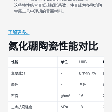
这些特性结合其低热膨胀系数，使其成为多种熔融
金属工艺中理想的界面材料。
了解更多…
氮化硼陶瓷性能对比
性能
单位
UHB
HB
主要成分
-
BN>99.7%
BN>
颜色
-
白色
白色
密度
g/cm³
1.6
2
三点抗弯强度
MPa
18
35