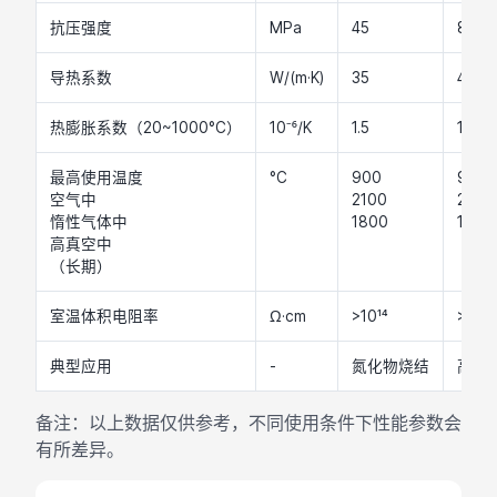
抗压强度
MPa
45
85
导热系数
W/(m·K)
35
40
热膨胀系数（20~1000°C）
10⁻⁶/K
1.5
1.8
最高使用温度
°C
900
900
空气中
2100
2100
惰性气体中
1800
1800
高真空中
（长期）
室温体积电阻率
Ω·cm
>10¹⁴
>10¹⁴
典型应用
-
氮化物烧结
高温
备注：以上数据仅供参考，不同使用条件下性能参数会
有所差异。