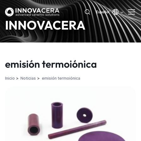
Español
INNOVACERA
emisión termoiónica
Inicio
Noticias
emisión termoiónica