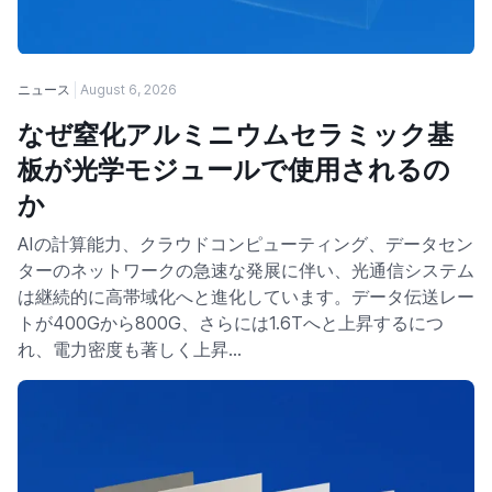
ニュース
August 6, 2026
なぜ窒化アルミニウムセラミック基
板が光学モジュールで使用されるの
か
AIの計算能力、クラウドコンピューティング、データセン
ターのネットワークの急速な発展に伴い、光通信システム
は継続的に高帯域化へと進化しています。データ伝送レー
トが400Gから800G、さらには1.6Tへと上昇するにつ
れ、電力密度も著しく上昇…