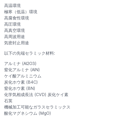
高温環境
極寒（低温）環境
高腐食性環境
高圧環境
高真空環境
高周波用途
気密封止用途
以下の先端セラミック材料:
アルミナ (Al2O3)
窒化アルミナ (AlN)
ケイ酸アルミニウム
炭化ホウ素 (B4C)
窒化ホウ素 (BN)
化学気相成長法 (CVD) 炭化ケイ素
石英
機械加工可能なガラスセラミックス
酸化マグネシウム (MgO)