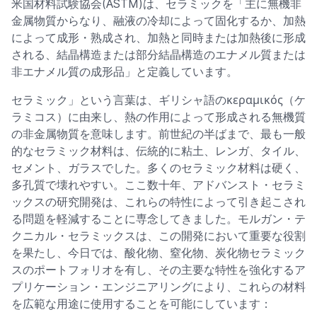
米国材料試験協会(ASTM)は、セラミックを「主に無機非
金属物質からなり、融液の冷却によって固化するか、加熱
によって成形・熟成され、加熱と同時または加熱後に形成
される、結晶構造または部分結晶構造のエナメル質または
非エナメル質の成形品」と定義しています。
セラミック」という言葉は、ギリシャ語のκεραμικός（ケ
ラミコス）に由来し、熱の作用によって形成される無機質
の非金属物質を意味します。前世紀の半ばまで、最も一般
的なセラミック材料は、伝統的に粘土、レンガ、タイル、
セメント、ガラスでした。多くのセラミック材料は硬く、
多孔質で壊れやすい。ここ数十年、アドバンスト・セラミ
ックスの研究開発は、これらの特性によって引き起こされ
る問題を軽減することに専念してきました。モルガン・テ
クニカル・セラミックスは、この開発において重要な役割
を果たし、今日では、酸化物、窒化物、炭化物セラミック
スのポートフォリオを有し、その主要な特性を強化するア
プリケーション・エンジニアリングにより、これらの材料
を広範な用途に使用することを可能にしています：