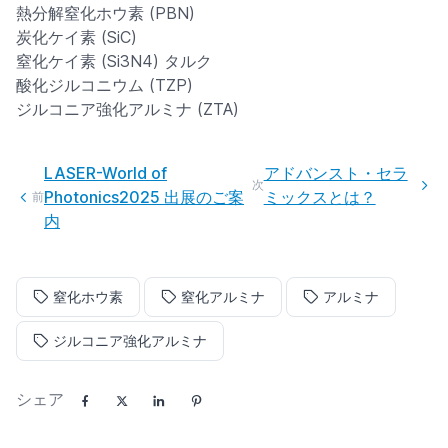
熱分解窒化ホウ素 (PBN)
炭化ケイ素 (SiC)
窒化ケイ素 (Si3N4) タルク
酸化ジルコニウム (TZP)
ジルコニア強化アルミナ (ZTA)
LASER-World of
アドバンスト・セラ
次
Photonics2025 出展のご案
ミックスとは？
前
内
窒化ホウ素
窒化アルミナ
アルミナ
ジルコニア強化アルミナ
シェア