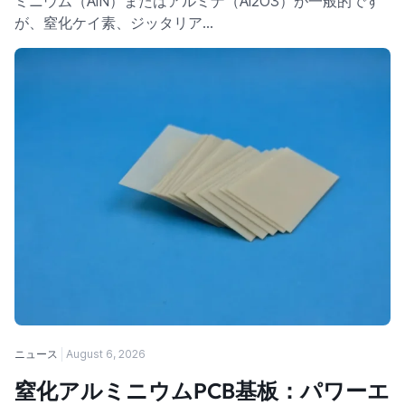
ミニウム（AlN）またはアルミナ（Al2O3）が一般的です
が、窒化ケイ素、ジッタリア…
ニュース
August 6, 2026
窒化アルミニウムPCB基板：パワーエ