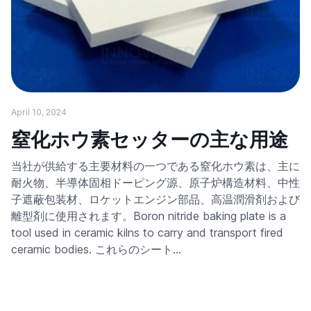
April 10, 2024
窒化ホウ素セッターの主な用途
当社が供給する主要材料の一つである窒化ホウ素は、主に
耐火物、半導体固相ドーピング源、原子炉構造材料、中性
子遮蔽包装材、ロケットエンジン部品、高温潤滑剤および
離型剤に使用されます。Boron nitride baking plate is a
tool used in ceramic kilns to carry and transport fired
ceramic bodies. これらのシート…