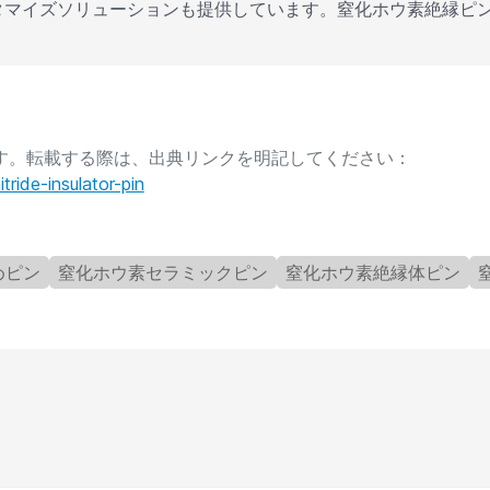
タマイズソリューションも提供しています。窒化ホウ素絶縁ピンの詳細に
事です。転載する際は、出典リンクを明記してください：
ride-insulator-pin
めピン
窒化ホウ素セラミックピン
窒化ホウ素絶縁体ピン