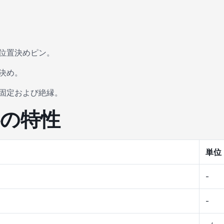
び位置決めピン。
決め。
の固定および絶縁。
料の特性
単位
-
-