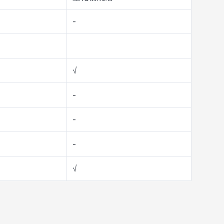
-
√
-
-
-
√