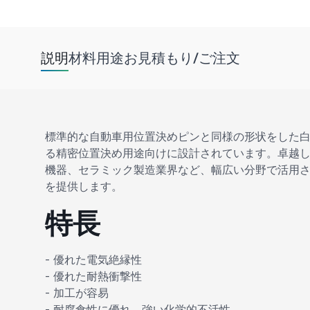
説明
材料
用途
お見積もり/ご注文
標準的な自動車用位置決めピンと同様の形状をした
る精密位置決め用途向けに設計されています。卓越
機器、セラミック製造業界など、幅広い分野で活用
を提供します。
特長
- 優れた電気絶縁性
- 優れた耐熱衝撃性
- 加工が容易
- 耐腐食性に優れ、強い化学的不活性