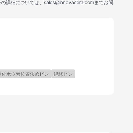
ついては、sales@innovacera.comまでお問
窒化ホウ素位置決めピン
絶縁ピン