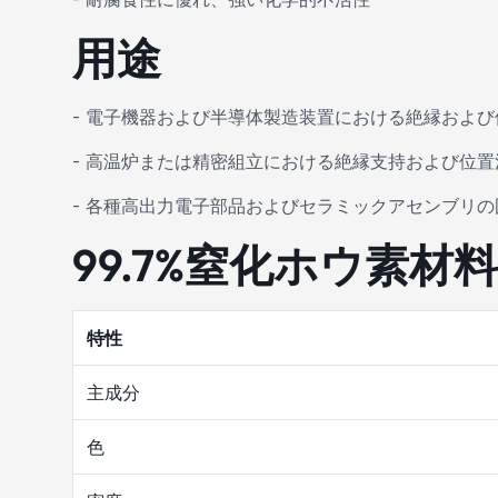
用途
- 電子機器および半導体製造装置における絶縁およ
- 高温炉または精密組立における絶縁支持および位置
- 各種高出力電子部品およびセラミックアセンブリ
99.7%窒化ホウ素材
特性
主成分
色