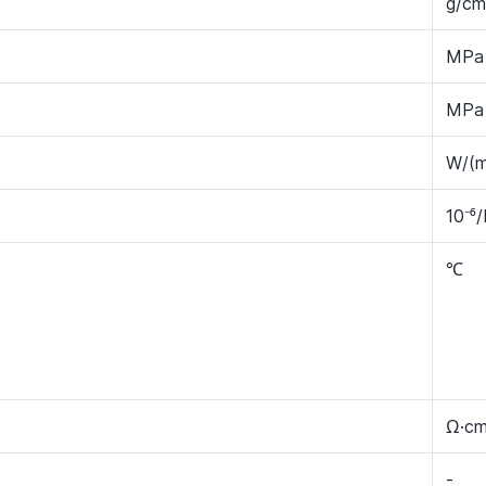
g/cm
MPa
MPa
W/(m
10⁻⁶
℃
Ω·c
-