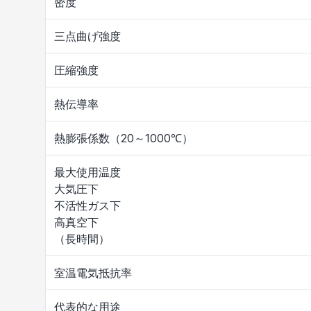
密度
三点曲げ強度
圧縮強度
熱伝導率
熱膨張係数（20～1000℃）
最大使用温度
大気圧下
不活性ガス下
高真空下
（長時間）
室温電気抵抗率
代表的な用途