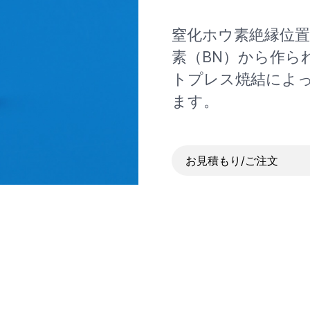
窒化ホウ素絶縁位置
素（BN）から作ら
トプレス焼結によ
ます。
お見積もり/ご注文