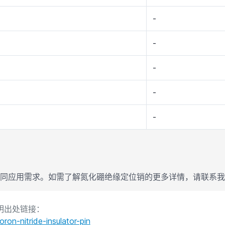
-
-
-
-
-
不同应用需求。如需了解氮化硼绝缘定位销的更多详情，请联系我们：sale
标明出处链接：
on-nitride-insulator-pin