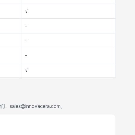
√
-
-
-
√
s@innovacera.com。