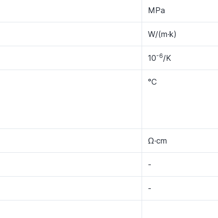
MPa
W/(m·k)
-6
10
/K
°C
Ω·cm
-
-