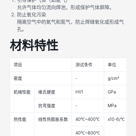
引导保护气体（如氩气）
允许气体均匀流向焊池，形成保护气体屏障。
防止氧化污染
隔离空气中的氧气和氮气，防止焊缝氧化或形成气
孔。
材料特性
项目
测试条件
单位
9
密度
-
g/cm³
≥
机械性能
维氏硬度
HV1
GPa
1
抗弯强度
-
MPa
3
热性能
线性热膨胀系数
40℃~400℃
x10-6/℃
7.
40℃~800℃
7.