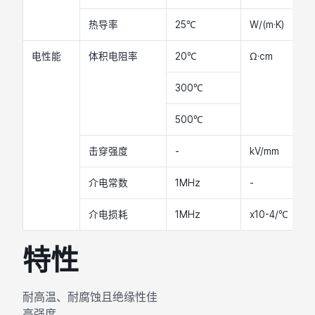
热导率
25℃
W/(m·K)
2
电性能
体积电阻率
20℃
Ω·cm
>
300℃
>
500℃
>
击穿强度
-
kV/mm
>
介电常数
1MHz
-
9
介电损耗
1MHz
x10-4/℃
4
特性
耐高温、耐腐蚀且绝缘性佳
高强度