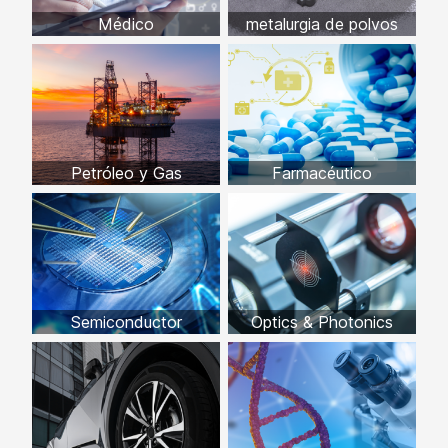
Médico
metalurgia de polvos
Petróleo y Gas
Farmacéutico
Semiconductor
Optics & Photonics