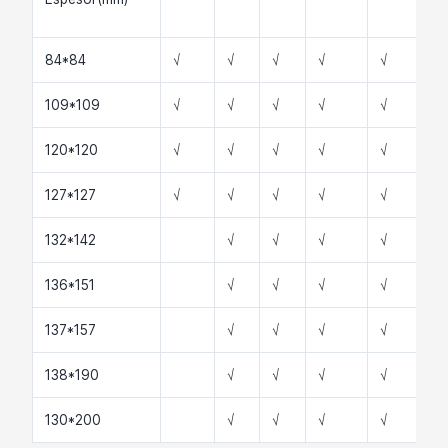
84*84
√
√
√
√
√
√
109*109
√
√
√
√
√
√
120*120
√
√
√
√
√
√
127*127
√
√
√
√
√
√
132*142
√
√
√
√
√
136*151
√
√
√
√
√
137*157
√
√
√
√
√
138*190
√
√
√
√
√
130*200
√
√
√
√
√