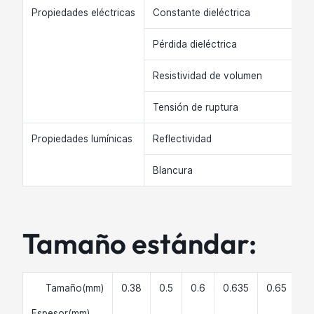
Propiedades eléctricas
Constante dieléctrica
Pérdida dieléctrica
Resistividad de volumen
Tensión de ruptura
Propiedades lumínicas
Reflectividad
Blancura
Tamaño estándar:
Tamaño(mm)
0.38
0.5
0.6
0.635
0.65
0.
Espesor(mm)