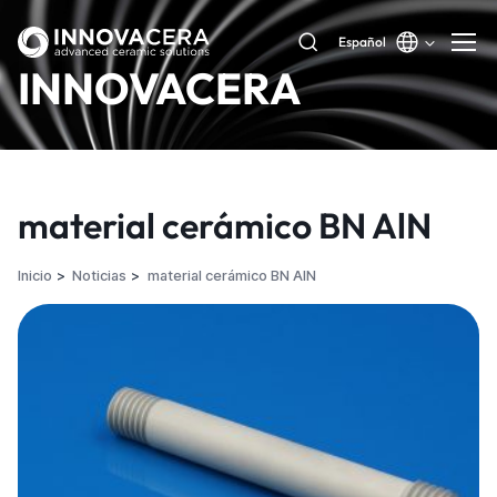
Español
INNOVACERA
material cerámico BN AlN
Inicio
Noticias
material cerámico BN AlN