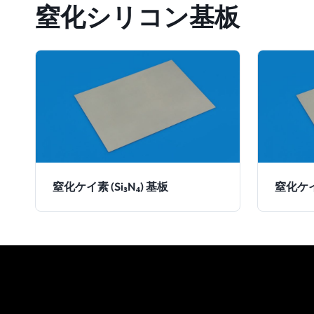
窒化シリコン基板
窒化ケイ素 (Si₃N₄) 基板
窒化ケイ素