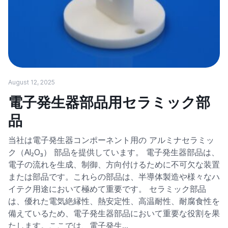
August 12, 2025
電子発生器部品用セラミック部
品
当社は電子発生器コンポーネント用の アルミナセラミッ
ク（Al₂O₃） 部品を提供しています。 電子発生器部品は、
電子の流れを生成、制御、方向付けるために不可欠な装置
または部品です。これらの部品は、半導体製造や様々なハ
イテク用途において極めて重要です。 セラミック部品
は、優れた電気絶縁性、熱安定性、高温耐性、耐腐食性を
備えているため、電子発生器部品において重要な役割を果
たします。ここでは、電子発生…