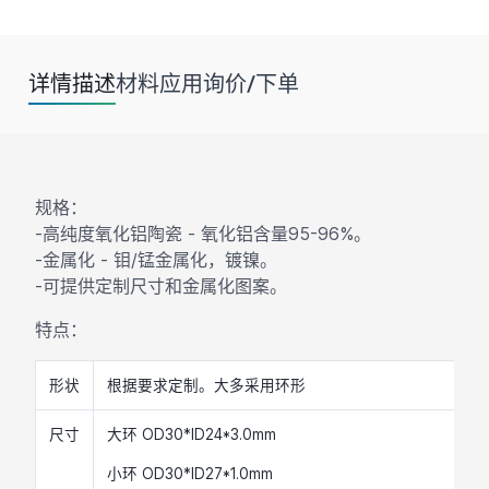
详情描述
材料
应用
询价/下单
规格：
-高纯度氧化铝陶瓷 - 氧化铝含量95-96%。
-金属化 - 钼/锰金属化，镀镍。
-可提供定制尺寸和金属化图案。
特点：
形状
根据要求定制。大多采用环形
尺寸
大环 OD30*ID24*3.0mm
小环 OD30*ID27*1.0mm