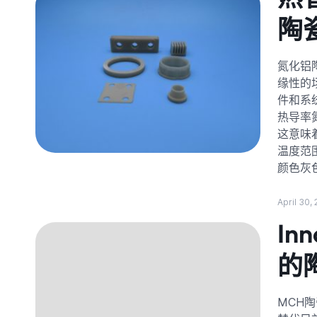
陶
氮化铝
缘性的
件和系
热导率
这意味
温度范
颜色灰色
April 30,
In
的
MCH