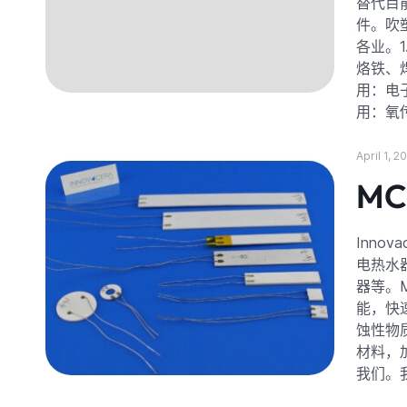
替代目
件。吹塑
各业。
烙铁、
用：电
用：氧
April 1, 2
M
Inno
电热水
器等。
能，快
蚀性物
材料，
我们。