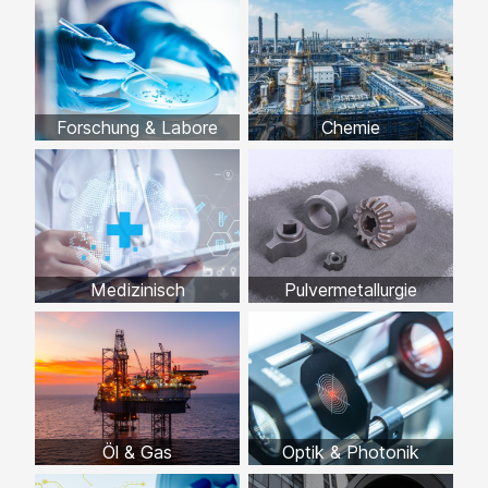
Forschung & Labore
Chemie
Medizinisch
Pulvermetallurgie
Öl & Gas
Optik & Photonik