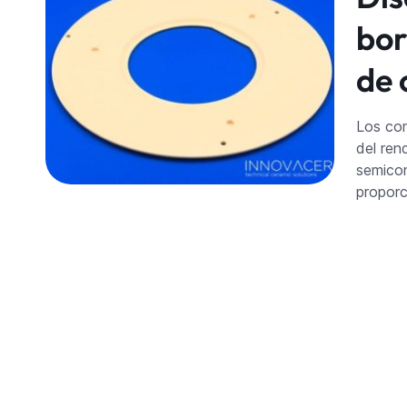
bor
de 
Los com
del ren
semico
proporc