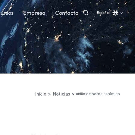
ursos
Empresa
Contacto
Español
Inicio
Noticias
anillo de borde cerámico