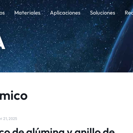
os
Materiales
Aplicaciones
Soluciones
Rec
A
ámico
 21, 2025
co de alúmina y anillo de