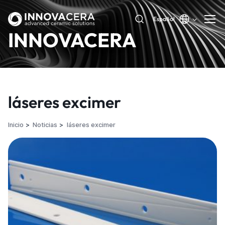
Español
INNOVACERA
láseres excimer
Inicio
Noticias
láseres excimer