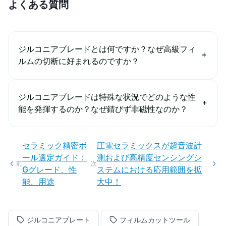
よくある質問
ジルコニアブレードとは何ですか？なぜ高級フィ
ルムの切断に好まれるのですか？
ジルコニアブレードは特殊な状況でどのような性
能を発揮するのか？なぜ錆びず非磁性なのか？
セラミック精密ボ
圧電セラミックスが超音波計
ール選定ガイド：
測および高精度センシングシ
前
次
Gグレード、性
ステムにおける応用範囲を拡
能、用途
大中！
ジルコニアプレート
フィルムカットツール