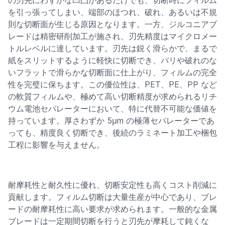
の刃先にわずかな凹凸があるだけでも、切断時にフィルム
を引っ張ってしまい、端部のほつれ、破れ、あるいは不規
則な切断面が生じる原因となります。一方、ジルコニアブ
レードは精密研削加工が施され、刃先精度はマイクロメー
トルレベルに達しています。刃先は鋭く滑らかで、まるで
紙をスリットするように軽快に切断でき、バリや破れのな
いフラットで滑らかな切断面に仕上がり、フィルムの完全
性を完璧に保ちます。この優位性は、PET、PE、PP など
の軟質フィルムや、極めて高い切断精度が求められるリチ
ウム電池セパレーターにおいて、特に代替不可能な価値を
持っています。厚さわずか 5μm の極薄セパレーターであ
っても、精度良く切断でき、後続のラミネート加工や梱包
工程に影響を与えません。
耐摩耗性と耐久性に優れ、切断安定性も高くコスト削減に
貢献します。フィルム切断は大量生産が中心であり、ブレ
ードの耐摩耗性に高い要求が求められます。一般的な金属
ブレードは一定期間切断を行うと刃先が摩耗して鈍くな