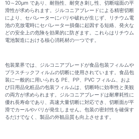
10～20μm であり、耐熱性、耐突き刺し性、切断端面の平
滑性が求められます。ジルコニアブレードによる精密切断
により、セパレーターにバリや破れが生じず、リチウム電
池の充放電時にセパレーター損傷に起因する短絡、発火な
どの安全上の危険を効果的に防ぎます。これらはリチウム
電池製造における核心消耗材の一つです。
包装業界では、ジルコニアブレードが食品包装フィルムや
プラスチックフィルムの切断に使用されています。食品包
装に一般的に用いられる PE、PP、PVC フィルム、およ
び日用品化粧品の包装フィルムは、切断時に効率性と美観
の両方が求められます。ジルコニアブレードは耐摩耗性に
優れ長寿命であり、高速大量切断に対応でき、切断面が平
滑でカールやバリが発生しません。包装の密封性を確保す
るだけでなく、製品の外観品質も向上させます。