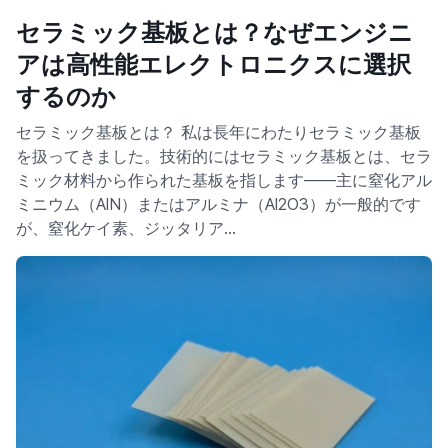
セラミック基板とは？なぜエンジニ
アは高性能エレクトロニクスに選択
するのか
セラミック基板とは？ 私は長年にわたりセラミック基板
を扱ってきました。技術的にはセラミック基板とは、セラ
ミック材料から作られた基板を指します——主に窒化アル
ミニウム（AlN）またはアルミナ（Al2O3）が一般的です
が、窒化ケイ素、ジッタリア…