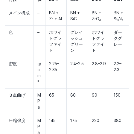
メイン構成
–
BN +
BN +
BN +
BN +
Zr + Al
SiC
ZrO₂
Si₃N₄
色
–
ホワイ
グレイ
ホワイ
ダー
トグラ
ッシュ
トグラ
クグ
ファイ
グリー
ファイ
レー
ト
ン
ト
密度
g/
2.25–
2.4–2.5
2.8–2.9
2.2–
c
2.35
2.3
m
³
３点曲げ
M
65
80
90
150
P
a
圧縮強度
M
145
175
220
380
P
a