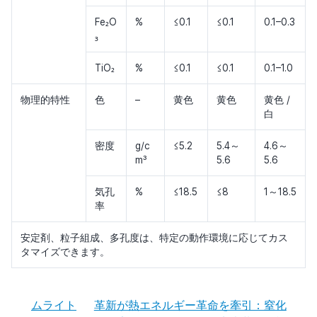
Fe₂O
%
≤0.1
≤0.1
0.1–0.3
₃
TiO₂
%
≤0.1
≤0.1
0.1–1.0
物理的特性
色
–
黄色
黄色
黄色 /
白
密度
g/c
≤5.2
5.4～
4.6～
m³
5.6
5.6
気孔
%
≤18.5
≤8
1～18.5
率
安定剤、粒子組成、多孔度は、特定の動作環境に応じてカス
タマイズできます。
ムライト
革新が熱エネルギー革命を牽引：窒化