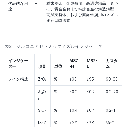
代表的な用
–
粉末冶金、金属鋳造、高温炉部品、るつ
途
ぼ、貴合金および特殊合金の鋳造鋳型、
高温支持体、および溶融金属用のノズル
または輸送管。
表2：ジルコニアセラミックノズルインジケーター
インジケー
MSZ
MSZ-
カスタ
ター
項目
単位
-H
L
ム
メイン構成
ZrO₂
%
≥95
≥95
60–95
Al₂O
%
≤0.2
≤0.2
0.2–20
₃
SiO₂
%
≤0.4
≤0.4
0.2–1
MgO
%
≤2.9
≤2.9
MgO