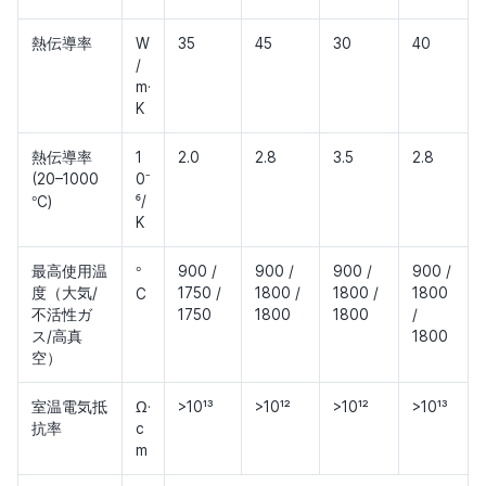
熱伝導率
W
35
45
30
40
/
m·
K
熱伝導率
1
2.0
2.8
3.5
2.8
(20–1000
0⁻
°
⁶/
C)
K
°
最高使用温
900 /
900 /
900 /
900 /
度（大気/
1750 /
1800 /
1800 /
1800
C
不活性ガ
1750
1800
1800
/
ス/高真
1800
空）
室温電気抵
Ω·
>10¹³
>10¹²
>10¹²
>10¹³
抗率
c
m