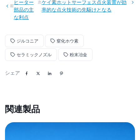
ヒーター
ケイ素ホットサーフェス点火装置が効
次
前
部品の主
率的な点火技術の先駆けとなる
な利点
ジルコニア
窒化ホウ素
セラミックノズル
粉末冶金
シェア
関連製品