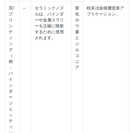
3D
–
セラミックノズ
窒
粉末冶金積層造形ア
プ
ルは、バインダ
化
プリケーション。
リ
ーや金属スラリ
ホ
ン
ーを正確に噴射
ウ
テ
するために使用
素
ィ
されます。
と
ン
ジ
グ
ル
（
コ
例
ニ
：
ア
バ
イ
ン
ダ
ー
ジ
ェ
ッ
テ
ィ
ン