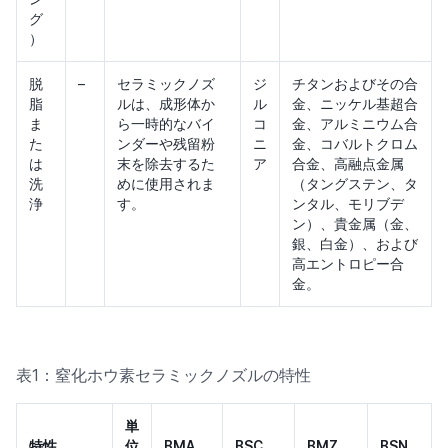
グ
）
脱
–
セラミックノズ
ジ
チタンおよびその合
脂
ルは、成形体か
ル
金、ニッケル基超合
ま
ら一時的なバイ
コ
金、アルミニウム合
た
ンダーや残留粉
ニ
金、コバルトクロム
は
末を除去するた
ア
合金、高融点金属
洗
めに使用されま
（タングステン、タ
浄
す。
ンタル、モリブデ
ン）、貴金属（金、
銀、白金）、および
高エントロピー合
金。
表1：窒化ホウ素セラミックノズルの特性
単
特性
位
BMA
BSC
BMZ
BSN