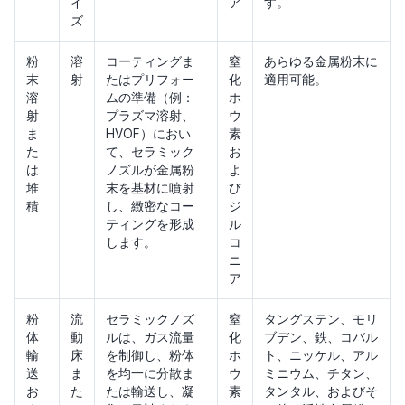
イ
ア
す。
ズ
粉
溶
コーティングま
窒
あらゆる金属粉末に
末
射
たはプリフォー
化
適用可能。
溶
ムの準備（例：
ホ
射
プラズマ溶射、
ウ
ま
HVOF）におい
素
た
て、セラミック
お
は
ノズルが金属粉
よ
堆
末を基材に噴射
び
積
し、緻密なコー
ジ
ティングを形成
ル
します。
コ
ニ
ア
粉
流
セラミックノズ
窒
タングステン、モリ
体
動
ルは、ガス流量
化
ブデン、鉄、コバル
輸
床
を制御し、粉体
ホ
ト、ニッケル、アル
送
ま
を均一に分散ま
ウ
ミニウム、チタン、
お
た
たは輸送し、凝
素
タンタル、およびそ