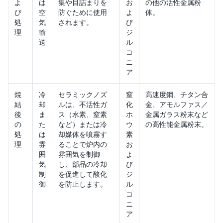
よ
は
集や目詰まりを
お
の他の活性金属粉
び
空
防ぐために使用
よ
体。
処
気
されます。
び
理
輸
ジ
送
ル
コ
ニ
ア
焼
冷
セラミックノズ
窒
高速度鋼、チタン合
結
却
ルは、不活性ガ
化
金、アモルファス／
後
ま
ス（水素、窒素
ホ
金属ガラス粉末など
の
た
など）または冷
ウ
の高性能金属粉末。
処
は
却媒体を噴霧す
素
理
雰
ることで炉内の
お
囲
雰囲気を制御
よ
気
し、部品の冷却
び
制
を促進して酸化
ジ
御
を防止します。
ル
コ
ニ
ア