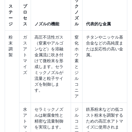
ッ
ス
プ
ク
テ
ロ
ノ
ー
セ
ズ
ジ
ス
ノズルの機能
ル
代表的な金属
粉
ガ
高圧不活性ガス
窒
チタンやニッケル基
末
ス
（窒素やアルゴ
化
合金などの高純度ま
調
ア
ンなど）を溶融
ホ
たは反応性の高い金
製
ト
金属流に吹き付
ウ
属。
マ
けて微粉末を形
素
イ
成します。セラ
と
ズ
ミックノズルが
ジ
流量と粒子サイ
ル
ズを制御しま
コ
す。
ニ
ア
水
セラミックノズ
ジ
鉄系粉末などの低コ
ア
ルは耐腐食性と
ル
スト粉末を調製する
ト
精密な流量制御
コ
ための高圧水アトマ
マ
を実現します。
ニ
イズに使用されま