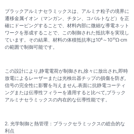
ブラックアルミナセラミックスは、アルミナ粒子の境界に
遷移金属イオン（マンガン、チタン、コバルトなど）を正
確にドーピングすることで、材料内部に微細な導電ネット
ワークを形成することで、この制御された抵抗率を実現し
ています。その結果、材料の体積抵抗率は10⁶～10¹¹Ω·cm
の範囲で制御可能です。
この設計により,静電電荷が制御され,徐々に放出され,即時
放電によるレーザーまたは光検出器チップの損傷を防ぎ,
信号の完全性に影響を与えません.表面に抗静電コーティ
ングまたは伝導性フィラーを適用すると比べて,ブラック
アルミナセラミックスの内在的な伝導性能です。
2. 光学制御と熱管理：ブラックセラミックスの総合的な
利点