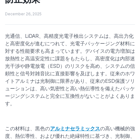
December 26, 2025
光通信、LiDAR、高精度光電子検出システムは、高出力化
と高密度化が進むにつれて、光電子パッケージング材料に
対する性能要求も高まっています。デバイスの電力増加は
放熱性と高温安定性に課題をもたらし、高密度化は内部迷
光干渉や静電放電（ESD）のリスクを高め、システムの信
頼性と信号対雑音比に直接影響を及ぼします。従来のホワ
イトアルミナは光制御に限界があり、従来のESD保護ソリ
ューションは、高い気密性と高い熱伝導性を備えたパッケ
ージングシステムと完全に互換性がないことがよくありま
す。
この材料は、黒色の
アルミナセラミックス
の高い機械的強
度、熱伝導性、および優れた絶縁特性に基づき、光制御、