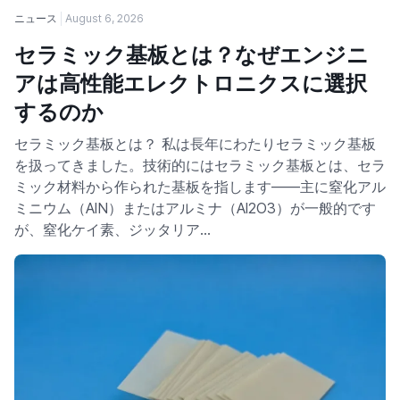
ニュース
August 6, 2026
セラミック基板とは？なぜエンジニ
アは高性能エレクトロニクスに選択
するのか
セラミック基板とは？ 私は長年にわたりセラミック基板
を扱ってきました。技術的にはセラミック基板とは、セラ
ミック材料から作られた基板を指します——主に窒化アル
ミニウム（AlN）またはアルミナ（Al2O3）が一般的です
が、窒化ケイ素、ジッタリア…