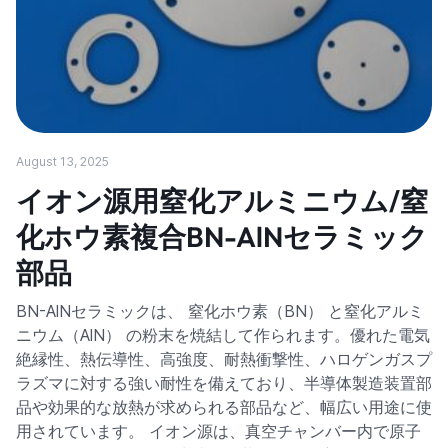
August 13, 2025
イオン源用窒化アルミニウム/窒
化ホウ素複合BN-AlNセラミック
部品
BN-AlNセラミックは、 窒化ホウ素（BN） と窒化アルミ
ニウム（AlN） の粉末を焼結して作られます。優れた電気
絶縁性、熱伝導性、高強度、耐熱衝撃性、ハロゲンガスプ
ラズマに対する強い耐性を備えており、半導体製造装置部
品や効果的な放熱が求められる部品など、幅広い用途に使
用されています。 イオン源は、真空チャンバー内で原子