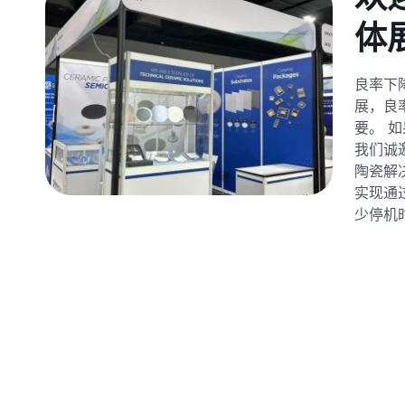
体展
良率下
展，良
要。 
我们诚
陶瓷解
实现通
少停机