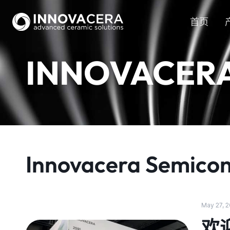
首页
INNOVACER
Innovacera Semico
May 27, 
欢