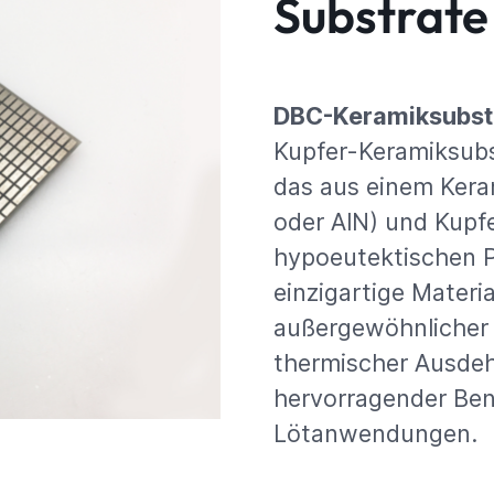
Substrate
DBC-Keramiksubst
Kupfer-Keramiksub
das aus einem Kera
oder AlN) und Kupf
hypoeutektischen P
einzigartige Materi
außergewöhnlicher 
thermischer Ausdeh
hervorragender Ben
Lötanwendungen.