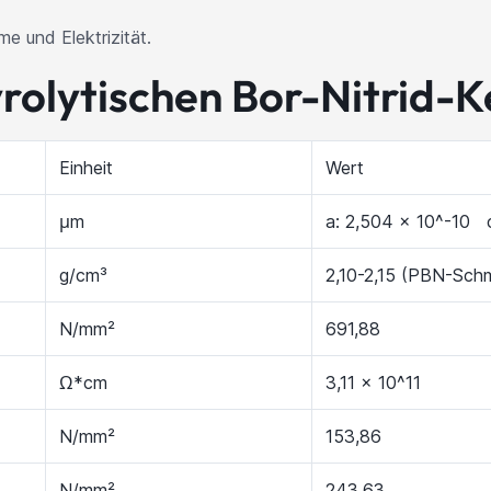
e und Elektrizität.
rolytischen Bor-Nitrid-
Einheit
Wert
μm
a: 2,504 x 10^-10 c
g/cm³
2,10-2,15 (PBN-Schm
N/mm²
691,88
Ω*cm
3,11 x 10^11
N/mm²
153,86
N/mm²
243,63