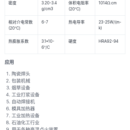
密度
3.20-3.4
体积电阻率
1014Ω.cm
°
g/cm3
(20
C)
相对介电常数
6-7
热电导率
23-25W/(m-
°
k)
(20
C)
热膨胀系数
3.1*10-
硬度
HRA92-94
°
6
/C
应用
陶瓷焊头
包装机械
烟草设备
工业打浆设备
自动焊接机
模具加热器
工业加热设备
石油化工行业
用于各种高温点火装置