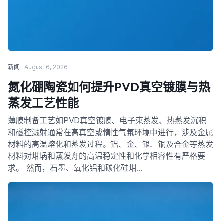
新闻
August 6, 2026
氮化硼陶瓷如何提升PVD真空镀膜与热
蒸发工艺性能
薄膜制备工艺如PVD真空镀膜、电子束蒸发、热蒸发沉积
和磁控溅射通常在高真空或惰性气氛环境中进行，涉及金属
材料的高温熔化和蒸发过程。铝、金、银、铜及合金等蒸发
材料对坩埚和蒸发舟的高温稳定性和化学相容性有严格要
求。 然而，石墨、氧化铝和碳化硅坩…