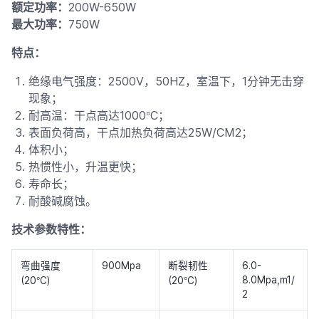
额定功率：
200W-650W
最大功率：
750W
特点：
绝缘电气强度：2500V，50HZ，室温下，1分钟无击穿
现象；
°
耐高温：干点高达1000
C；
表面负荷高，干点加热负荷高达25W/CM2；
体积小；
热惯性小，升温更快；
寿命长；
耐酸碱腐蚀。
技术参数
特性：
弯曲强度
900Mpa
断裂韧性
6.0-
°
°
8.0Mpa,m1/
(20
C)
(20
C)
2