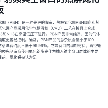
板
化硼（PBN）是一种先进的陶瓷，热解氮化硼PBN圆盘和其
氮化硼产品采用化学气相沉积（CVD）工艺在模具上合成，
Cl3和NH3在高温低压下进行。PBN产品非常纯净，因为气体
纯度更容易控制。通常，PBN产品的总杂质含量小于100
，这意味着纯度不低于99.99％。它是窗口的理想材料。真空微
的领先制造商使用氧化铝陶瓷作为输入输出窗口屏障的主要
目前，氮化铝被认为是…