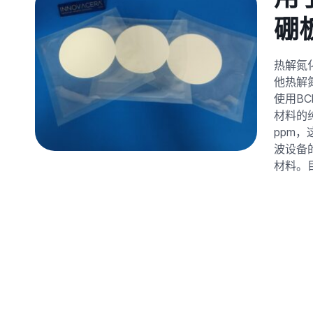
硼
热解氮
他热解
使用B
材料的
ppm
波设备
材料。