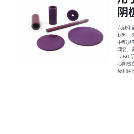
阴
六硼化
材料，
中都具
闻名，
LaB6
心阴极
极利用