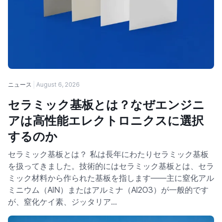
ニュース
August 6, 2026
セラミック基板とは？なぜエンジニ
アは高性能エレクトロニクスに選択
するのか
セラミック基板とは？ 私は長年にわたりセラミック基板
を扱ってきました。技術的にはセラミック基板とは、セラ
ミック材料から作られた基板を指します——主に窒化アル
ミニウム（AlN）またはアルミナ（Al2O3）が一般的です
が、窒化ケイ素、ジッタリア…