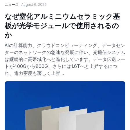
ニュース
August 6, 2026
なぜ窒化アルミニウムセラミック基
板が光学モジュールで使用されるの
か
AIの計算能力、クラウドコンピューティング、データセン
ターのネットワークの急速な発展に伴い、光通信システム
は継続的に高帯域化へと進化しています。データ伝送レー
トが400Gから800G、さらには1.6Tへと上昇するにつ
れ、電力密度も著しく上昇…