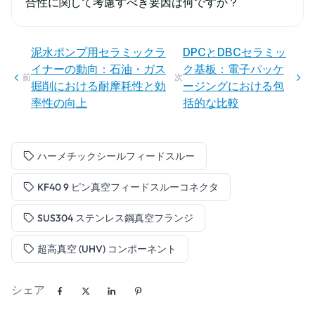
合性に関して考慮すべき要因は何ですか？
泥水ポンプ用セラミックラ
DPCとDBCセラミッ
イナーの動向：石油・ガス
ク基板：電子パッケ
前
次
掘削における耐摩耗性と効
ージングにおける包
率性の向上
括的な比較
ハーメチックシールフィードスルー
KF40 9 ピン真空フィードスルーコネクタ
SUS304 ステンレス鋼真空フランジ
超高真空 (UHV) コンポーネント
シェア