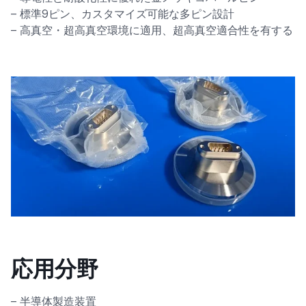
– 標準9ピン、カスタマイズ可能な多ピン設計
– 高真空・超高真空環境に適用、超高真空適合性を有する
応用分野
– 半導体製造装置