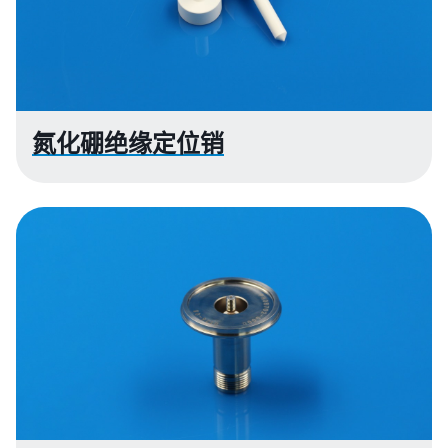
氮化硼绝缘定位销