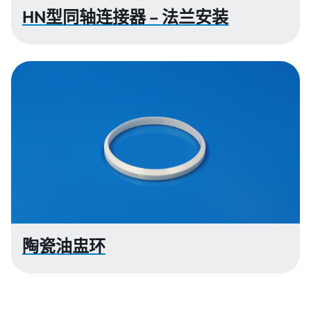
HN型同轴连接器 – 法兰安装
陶瓷油盅环