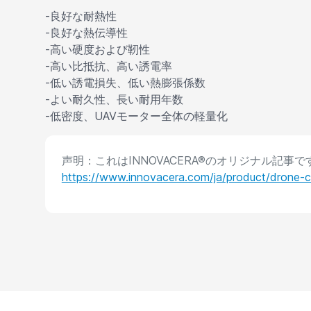
-良好な耐熱性
-良好な熱伝導性
-高い硬度および靭性
-高い比抵抗、高い誘電率
-低い誘電損失、低い熱膨張係数
-よい耐久性、長い耐用年数
-低密度、UAVモーター全体の軽量化
声明：これはINNOVACERA®のオリジナル記
https://www.innovacera.com/ja/product/drone-