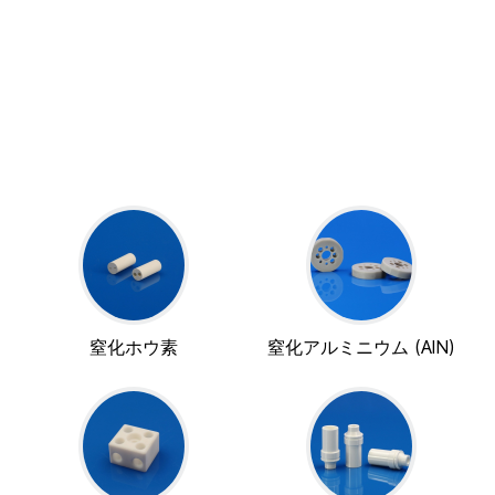
窒化ホウ素
窒化アルミニウム (AlN)