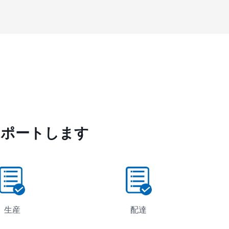
サポートします
生産
配達