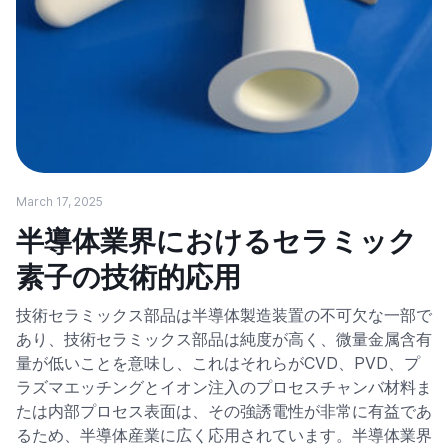
March 17, 2025
半導体業界におけるセラミック
素子の技術的応用
技術セラミックス部品は半導体製造装置の不可欠な一部で
あり、技術セラミックス部品は純度が高く、微量金属含有
量が低いことを意味し、これはそれらがCVD、PVD、プ
ラズマエッチングとイオン注入のプロセスチャンバ材料ま
たは内部プロセス表面は、その強誘電性が非常に有益であ
るため、半導体産業に広く応用されています。半導体業界