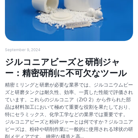
September 9, 2024
ジルコニアビーズと研削ジャ
ー：精密研削に不可欠なツール
精密ミリングと研磨が必要な業界では、ジルコニウムビー
ズと研磨タンクは耐久性、効率、一貫した性能で評価され
ています。これらのジルコニア（ZrO 2）から作られた部
品は材料加工において極めて重要な役割を果たしており、
特にセラミックス、化学工学などの業界では重要です。
ジルコニアビーズと粉砕ジャーとは何ですか？ジルコニア
ビーズは、粉砕や研削作業に一般的に使用される球状の研
削メディアです。 緻密な構造と高…