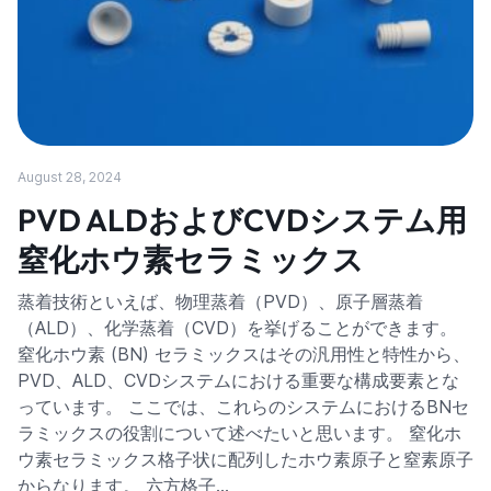
August 28, 2024
PVD ALDおよびCVDシステム用
窒化ホウ素セラミックス
蒸着技術といえば、物理蒸着（PVD）、原子層蒸着
（ALD）、化学蒸着（CVD）を挙げることができます。
窒化ホウ素 (BN) セラミックスはその汎用性と特性から、
PVD、ALD、CVDシステムにおける重要な構成要素とな
っています。 ここでは、これらのシステムにおけるBNセ
ラミックスの役割について述べたいと思います。 窒化ホ
ウ素セラミックス格子状に配列したホウ素原子と窒素原子
からなります。 六方格子…