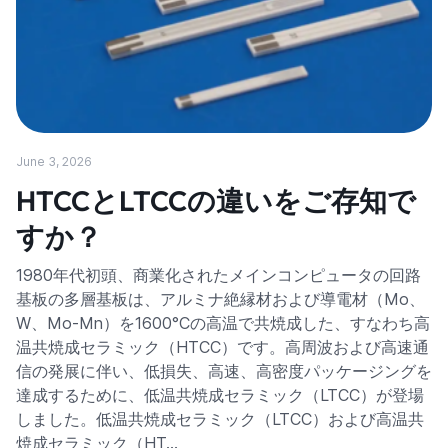
June 3, 2026
HTCCとLTCCの違いをご存知で
すか？
1980年代初頭、商業化されたメインコンピュータの回路
基板の多層基板は、アルミナ絶縁材および導電材（Mo、
W、Mo-Mn）を1600°Cの高温で共焼成した、すなわち高
温共焼成セラミック（HTCC）です。高周波および高速通
信の発展に伴い、低損失、高速、高密度パッケージングを
達成するために、低温共焼成セラミック（LTCC）が登場
しました。低温共焼成セラミック（LTCC）および高温共
焼成セラミック（HT…