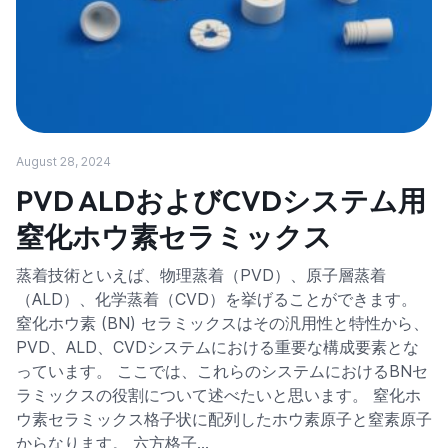
August 28, 2024
PVD ALDおよびCVDシステム用
窒化ホウ素セラミックス
蒸着技術といえば、物理蒸着（PVD）、原子層蒸着
（ALD）、化学蒸着（CVD）を挙げることができます。
窒化ホウ素 (BN) セラミックスはその汎用性と特性から、
PVD、ALD、CVDシステムにおける重要な構成要素とな
っています。 ここでは、これらのシステムにおけるBNセ
ラミックスの役割について述べたいと思います。 窒化ホ
ウ素セラミックス格子状に配列したホウ素原子と窒素原子
からなります。 六方格子…