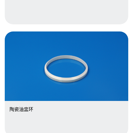
陶瓷油盅环