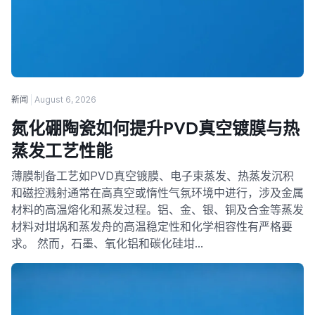
新闻
August 6, 2026
氮化硼陶瓷如何提升PVD真空镀膜与热
蒸发工艺性能
薄膜制备工艺如PVD真空镀膜、电子束蒸发、热蒸发沉积
和磁控溅射通常在高真空或惰性气氛环境中进行，涉及金属
材料的高温熔化和蒸发过程。铝、金、银、铜及合金等蒸发
材料对坩埚和蒸发舟的高温稳定性和化学相容性有严格要
求。 然而，石墨、氧化铝和碳化硅坩…