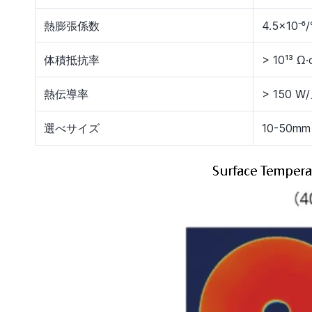
熱膨張係数
4.5×10⁻⁶
体積抵抗率
> 10¹³ Ω
熱伝導率
> 150 
選べサイズ
10-50mm