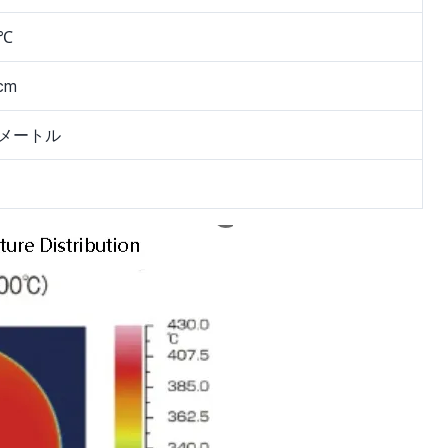
/℃
·cm
W/メートル