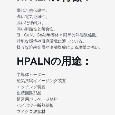
優れた熱伝導性。
高い電気絶縁性。
高い絶縁耐力。
高い耐熱性と耐食性。
Si、GaN、GaAs半導体と同等の熱膨張係数。
苛酷な環境や研磨環境に適している。
様々な溶融金属や溶融塩酸による攻撃に強い。
HPALNの用途：
半導体ヒーター
磁気共鳴イメージング装置
エッチング装置
集積回路部品
構造用パッケージ材料
ハイパワー断熱基板
マイクロ波窓材