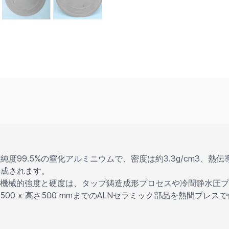
9.5%の窒化アルミニウムで、密度は約3.3g/cm3、熱伝導率は
形成されます。
の機械的強度と硬度は、タップ鋳造成形プロセスや冷間静水圧
、外径500 x 高さ500 mmまでのALNセラミック部品を熱間プ