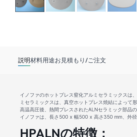
説明
材料
用途
お見積もり/ご注文
イノファのホットプレス窒化アルミセラミックスは、純度9
ミセラミックスは、真空ホットプレス焼結によって
高温高圧後、熱間プレスされたALNセラミック部品
イノファは、長さ500 x 幅500 x 高さ350 mm
HPALNの特徴：