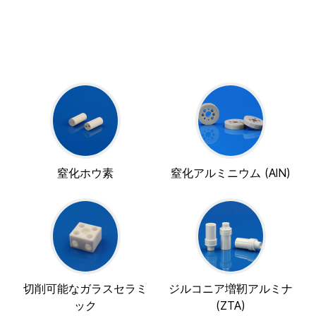
窒化ホウ素
窒化アルミニウム (AlN)
切削可能なガラスセラミ
ジルコニア増靭アルミナ
ック
(ZTA)