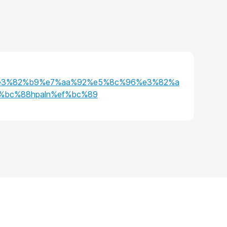
c%e3%82%b9%e7%aa%92%e5%8c%96%e3%82%a
bc%88hpaln%ef%bc%89