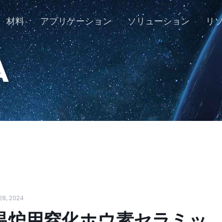
材料
アプリケーション
ソリューション
リ
A
28, 2024
温炉用窒化ホウ素セラミッ