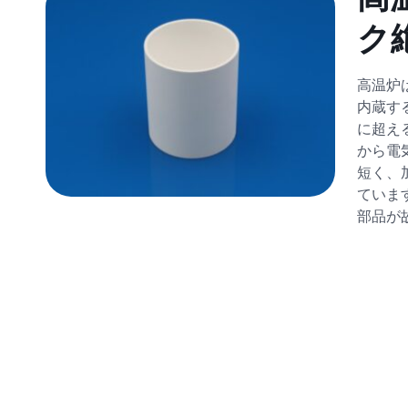
ク
高温炉
内蔵す
に超え
から電
短く、
ていま
部品が