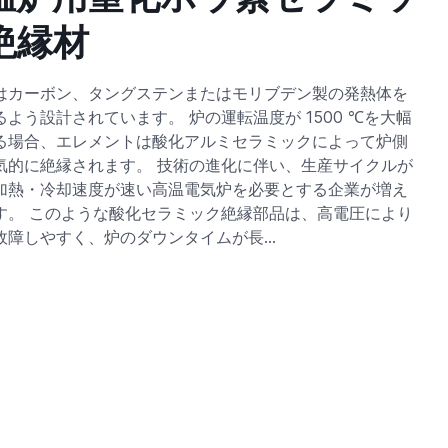
絶縁材
はカーボン、タングステンまたはモリブデン製の発熱体を
るよう設計されています。 炉の運転温度が 1500 ℃を大幅
る場合、エレメントは酸化アルミセラミックによって炉側
気的に絶縁されます。 技術の進化に伴い、生産サイクルが
加熱・冷却速度が速い高温電気炉を必要とする企業が増え
す。 このような酸化セラミック絶縁部品は、高電圧により
故障しやすく、炉のダウンタイムが長…