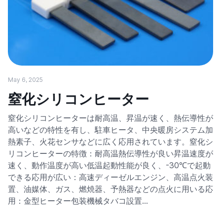
May 6, 2025
窒化シリコンヒーター
窒化シリコンヒーターは耐高温、昇温が速く、熱伝導性が
高いなどの特性を有し、駐車ヒータ、中央暖房システム加
熱素子、火花センサなどに広く応用されています。窒化シ
リコンヒーターの特徴：耐高温熱伝導性が良い昇温速度が
速く、動作温度が高い低温起動性能が良く、-30℃で起動
できる応用が広い：高速ディーゼルエンジン、高温点火装
置、油媒体、ガス、燃焼器、予熱器などの点火に用いる応
用：金型ヒーター包装機械タバコ設置…