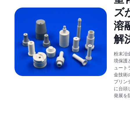
ズ
溶
解
粉末冶
境保護
ュート
金技術
プリン
に台頭
発展を