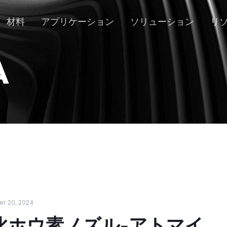
材料
アプリケーション
ソリューション
リ
A
r 20, 2024
化ホウ素ノズル-アトマイ