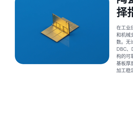
择
在工业
和机械
数。无论
DBC、
构的可
基板厚
加工稳