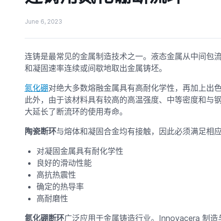
June 6, 2023
连铸是最常见的金属制造技术之一。液态金属从中间包
和凝固速率连续或间歇地取出金属铸坯。
氮化硼
对绝大多数熔融金属具有高耐化学性，再加上出
此外，由于该材料具有较高的高温强度、中等密度和与
大延长了断流环的使用寿命。
陶瓷断环
与熔体和凝固合金均有接触，因此必须满足相
对凝固金属具有耐化学性
良好的滑动性能
高抗热震性
确定的热导率
高耐磨性
氮化硼断环
广泛应用于金属铸造行业。Innovacera