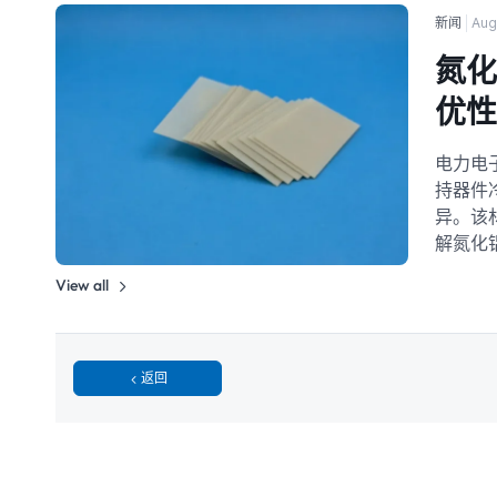
新闻
Aug
氮化
优
电力电
持器件
异。该
解氮化铝
View all
返回