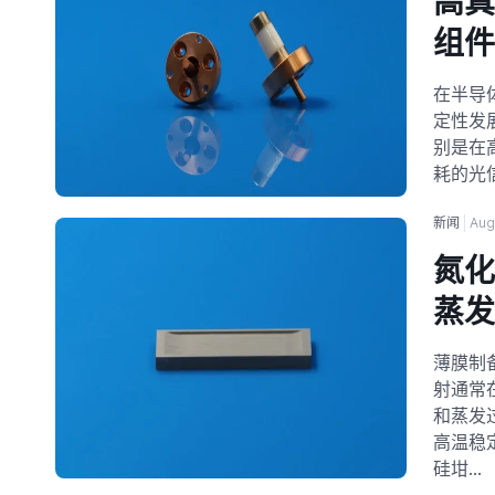
高真
组
在半导
定性发
别是在
耗的光
新闻
Aug
氮化
蒸
薄膜制
射通常
和蒸发
高温稳
硅坩…