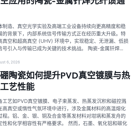
空应用的陶瓷-金属钎焊光纤馈通
件
体制造、真空光学实验及高端工业设备持续向更高精度和稳
展的背景下，内部系统信号传输方式正在经历重大升级。特
高真空和超高真空 (UHV) 环境中，实现稳定、无泄漏、低损
信号引入与传输已成为关键的技术挑战。 陶瓷-金属钎焊…
ust 6, 2026
硼陶瓷如何提升PVD真空镀膜与热
发工艺性能
备工艺如PVD真空镀膜、电子束蒸发、热蒸发沉积和磁控溅
在高真空或惰性气氛环境中进行，涉及金属材料的高温熔化
过程。铝、金、银、铜及合金等蒸发材料对坩埚和蒸发舟的
定性和化学相容性有严格要求。 然而，石墨、氧化铝和碳化