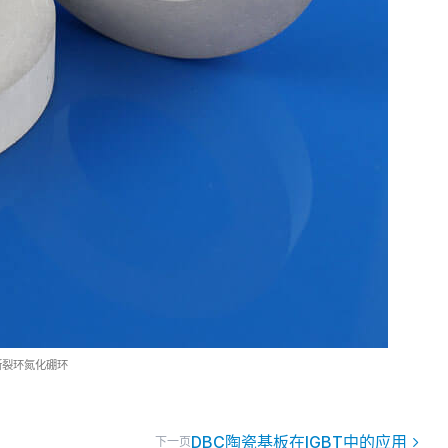
断裂环氮化硼环
DBC陶瓷基板在IGBT中的应用
下一页