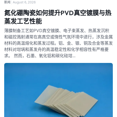
新闻
August 6, 2026
氮化硼陶瓷如何提升PVD真空镀膜与热
蒸发工艺性能
薄膜制备工艺如PVD真空镀膜、电子束蒸发、热蒸发沉积
和磁控溅射通常在高真空或惰性气氛环境中进行，涉及金属
材料的高温熔化和蒸发过程。铝、金、银、铜及合金等蒸发
材料对坩埚和蒸发舟的高温稳定性和化学相容性有严格要
求。 然而，石墨、氧化铝和碳化硅坩…